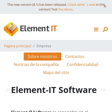
Skip to content
×
The new version (8.1) has been released.
Check what`s new
in this
version! Test
the demo
.
HTTP COMMANDER
Element
IT
DESCARGAR
PRECIOS
Página principal
Empresa
Sobre nosotros
Contactos
SOPORTE
Noticias de la compañía
Confidencialidad
Mapa del sitio
Element-IT Software